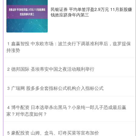
民银证券 平均单签浮盈2.9万元 11月新股赚
钱效应跻身年内第三
​鑫赢智投 中东欧市场：波兰央行下调基准利率后，兹罗提保
1
持涨势
​德邦国际 圣埃蒂安中国之夜活动顺利举行
2
​广瑞网 股多多全套指标公式机构介入指标公式
3
​博牛配资 日本选举杀出黑马？小泉纯一郎儿子恐成最后赢
4
家？对华态度如何？
​豪配投资 山姆、盒马、叮咚买菜等宣布加价
5