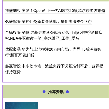
祥盛期权 突发！OpenAI下一代AI攻克10项菲尔兹奖级难题
弘盛配资 脑控针灸新装备落地，量化辨清资金状态
至德投资 笑喷!约基奇赛马夺冠激动落泪+喷射香槟激情庆
祝,NBA夺冠微微一笑_塞尔维亚_工作_爱马
优配良品 华为与上汽押注20万内市场，尚界H5成鸿蒙智
行“新百万”敲门砖
鑫赢智投 中东欧市场：波兰央行下调基准利率后，兹罗提
保持涨势
推荐资讯