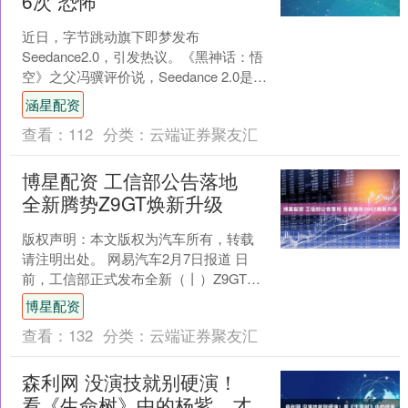
6次“恐怖”
近日，字节跳动旗下即梦发布
Seedance2.0，引发热议。《黑神话：悟
空》之父冯骥评价说，Seedance 2.0是当
前地表最强视频生成模型，没有之一。
涵星配资
在S....
查看：
112
分类：
云端证券聚友汇
博星配资 工信部公告落地
全新腾势Z9GT焕新升级
版权声明：本文版权为汽车所有，转载
请注明出处。 网易汽车2月7日报道 日
前，工信部正式发布全新（丨）Z9GT公
告信息，这款斩获2024国际CMF设计
博星配资
奖“至尊金奖....
查看：
132
分类：
云端证券聚友汇
森利网 没演技就别硬演！
看《生命树》中的杨紫，才