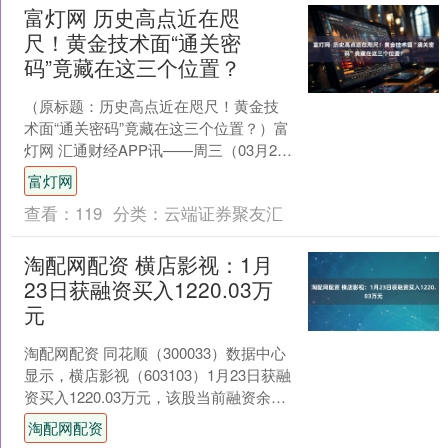
富灯网 历史高点近在咫
尺！黄金技术面“通关密
码”竟藏在这三个位置？
（原标题：历史高点近在咫尺！黄金技
术面“通关密码”竟藏在这三个位置？）富
灯网 汇通财经APP讯——周三（03月26
日），现货黄金延续近期强势格局，年
富灯网
内累计涨幅已....
查看：
119
分类：
云端证券聚友汇
淘配网配资 横店影视：1月
23日获融资买入1220.03万
元
淘配网配资 同花顺（300033）数据中心
显示，横店影视（603103）1月23日获融
资买入1220.03万元，该股当前融资余额
5991.74万元，占流通市值的....
淘配网配资