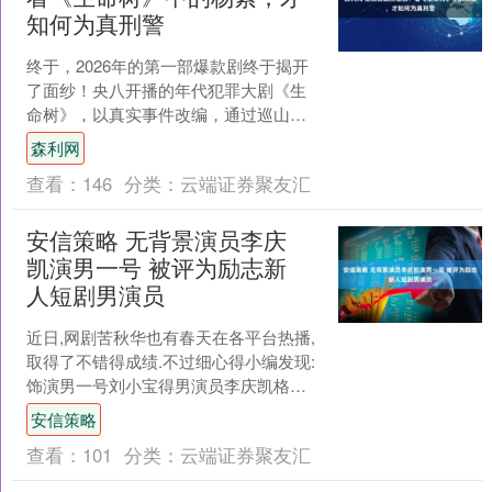
知何为真刑警
终于，2026年的第一部爆款剧终于揭开
了面纱！央八开播的年代犯罪大剧《生
命树》，以真实事件改编，通过巡山队
守护藏羚羊的生死较量，将生态保护与
森利网
人性的冲突搬上荧幕。....
查看：
146
分类：
云端证券聚友汇
安信策略 无背景演员李庆
凯演男一号 被评为励志新
人短剧男演员
近日,网剧苦秋华也有春天在各平台热播,
取得了不错得成绩.不过细心得小编发现:
饰演男一号刘小宝得男演员李庆凯格外
吸引人。剧中表现让角色塑造鲜明性格
安信策略
更加有趣， 演....
查看：
101
分类：
云端证券聚友汇