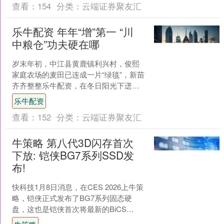
查看：
154
分类：
云端证券聚友汇
乐牛配资 年年“增”第一 “川
中粮仓”功夫硬在哪
岁末年初，中江县黄鹿镇利兴村，俊熙
家庭农场的麦田已连成一片“绿毯”，新苗
齐齐整整乐牛配资，在冬日阳光下迸发
出勃勃生机。该县农技站站长李小龙俯
乐牛配资
身查看后，对着农场主....
查看：
152
分类：
云端证券聚友汇
牛策略 第八代3D闪存首次
下放: 铠侠BG7系列SSD发
布!
快科技1月8日消息，在CES 2026上牛策
略，铠侠正式发布了BG7系列固态硬
盘，这也是铠侠首次将最新的BiCS
FLASH第八代3D闪存技术应用于面向客