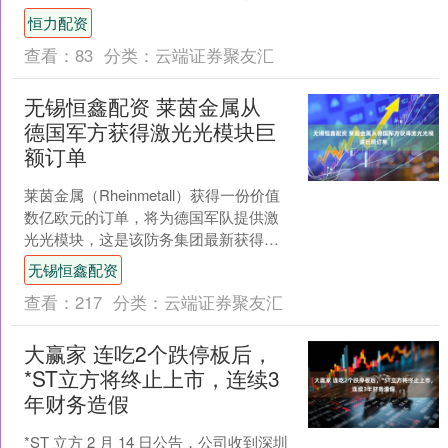
鱼虫市场内，异宠店店主熟练地抱起一
恒力配资
只棕黄色的狐獴，....
查看：
83
分类：
云端证券聚友汇
无锡恒鑫配资 莱茵金属从
德国军方获得激光光模块巨
额订单
莱茵金属（Rheinmetall）获得一份价值
数亿欧元的订单，将为德国军队提供激
光光模块，这是该防务集团最新获得的
一份大额合同。 该公司表示，预计将在
无锡恒鑫配资
未来七年内....
查看：
217
分类：
云端证券聚友汇
大赢家 连吃2个跌停板后，
*ST立方将终止上市，连续3
年财务造假
*ST 立方 2 月 14 日公告，公司收到深圳