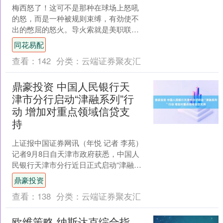
梅西怒了！这可不是那种在球场上怒吼
的怒，而是一种被规则束缚，有劲使不
出的憋屈的怒火。导火索就是美职联的
全明星赛，以及随之而来的禁赛一场的
同花易配
处罚。 事情是这样的，7....
查看：
142
分类：
云端证券聚友汇
鼎豪投资 中国人民银行天
津市分行启动“津融系列”行
动 增加对重点领域信贷支
持
上证报中国证券网讯（年悦 记者 李苑）
记者9月8日自天津市政府获悉，中国人
民银行天津市分行近日正式启动“津融系
列”专项行动。“津融系列”推出多项举
鼎豪投资
措，强化结构性....
查看：
138
分类：
云端证券聚友汇
欧维策略 纳斯达克综合指