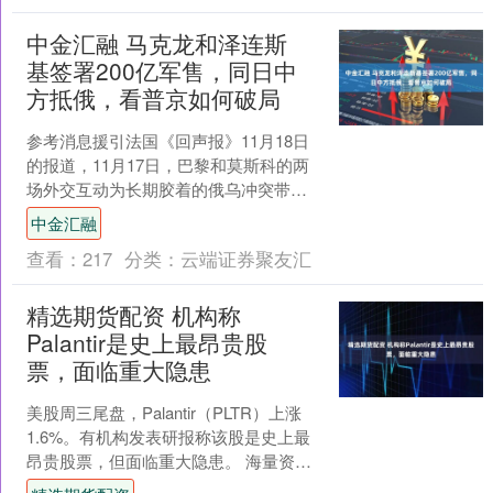
中金汇融 马克龙和泽连斯
基签署200亿军售，同日中
方抵俄，看普京如何破局
参考消息援引法国《回声报》11月18日
的报道，11月17日，巴黎和莫斯科的两
场外交互动为长期胶着的俄乌冲突带来
了重要的变数。法国总统马克龙与乌克
中金汇融
兰总统泽连斯基签....
查看：
217
分类：
云端证券聚友汇
精选期货配资 机构称
Palantir是史上最昂贵股
票，面临重大隐患
美股周三尾盘，Palantir（PLTR）上涨
1.6%。有机构发表研报称该股是史上最
昂贵股票，但面临重大隐患。 海量资
讯、精准解读，尽在新浪财经APP 责任