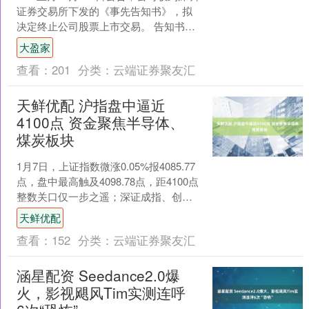
证券交易所下发的《事先告知书》，拟
决定终止公司股票上市交易。 告知书指
出，公司 2021 年至 2023 年年度....
大盈家
查看：
201
分类：
云端证券聚友汇
天鲜优配 沪指盘中逼近
4100点 资金聚焦半导体、
煤炭板块
1月7日，上证指数微涨0.05%报4085.77
点，盘中最高触及4098.78点，距4100点
整数关口仅一步之遥；深证成指、创业
板指同步收涨，分别上涨0.06%....
天鲜优配
查看：
152
分类：
云端证券聚友汇
涵星配资 Seedance2.0爆
火，影视飓风Tim实测连呼