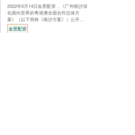
2022年6月14日金景配资，《广州南沙深
化面向世界的粤港澳全面合作总体方
案》（以下简称《南沙方案》）公开发
布。胸怀“图南之志”，这片803平方公里
金景配资
热土焕发出蓬....
查看：
159
分类：
云端证券聚友汇
TopBull 650km续航+激光
雷达 零跑B01全球首秀定义
纯电轿车新基准
2025年4月23日，在第二十一届上海国际
车展上，零跑汽车以“为年轻而来”为主
题，正式揭幕了B系列首款纯电轿车——
零跑B01的全球首秀。作为零跑品牌成立
TopBull
十周年的....
查看：
174
分类：
云端证券聚友汇