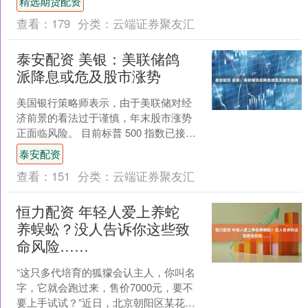
精选期货配资
编辑....
查看：
179
分类：
云端证券聚友汇
泰安配资 美银：美联储鸽
派降息或危及股市涨势
美国银行策略师表示，由于美联储对经
济前景的看法过于谨慎，年末股市涨势
正面临风险。 目前标普 500 指数已接近
历史高点，投资者对 “最佳情景” 抱有信
泰安配资
心：即美联....
查看：
151
分类：
云端证券聚友汇
恒力配资 年轻人爱上养蛇
养蜈蚣？没人告诉你这些致
命风险……
“这只多代培育的狐獴会认主人，你叫名
字，它就会跑过来，售价7000元，要不
要上手试试？”近日，北京朝阳区某花鸟