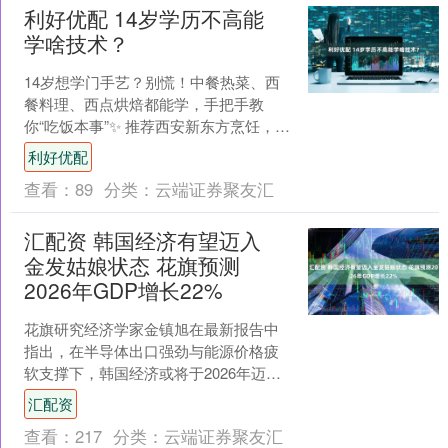
利好优配 14岁学历不高能
学啥技术？
14岁想学门手艺？别慌！中餐热菜、西
餐料理、西点烘焙都能学，手把手教
你“吃饭本事”✨ 推荐西安新东方烹饪，专
业覆盖广，实操性强： ✅ 按兴趣选方
利好优配
向：爱颠勺选中餐....
查看：
89
分类：
云端证券聚友汇
汇配资 韩国经济有望迈入
金发姑娘状态 花旗预测
2026年GDP增长22%
花旗研究经济学家金镇旭在最新报告中
指出，在半导体出口强劲与能源价格疲
软支撑下，韩国经济或将于2026年迈
入‘金发姑娘’状态——实现经济过热与过
汇配资
冷间的平衡状态。 ....
查看：
217
分类：
云端证券聚友汇