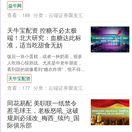
是8月2日，星期日 今天忠言周评跟大家
益牛网
讨论的话题是....
查看：
188
分类：
云端证券聚友汇
天牛宝配资 控糖不必太极
端！北大研究：血糖达此标
准，适当吃甜食无妨
饭后一块小蛋糕，或者一杯奶茶，很多
人吃得心惊胆战。尤其是中老年朋友，
看到甜的就像看到“糖衣炸弹”，恨不得绕
道走。 糖不是洪水猛兽，关键是你对它
天牛宝配资
的认识够不够清楚。....
查看：
177
分类：
云端证券聚友汇
同花易配 美职联一纸禁令
惹毛球王，老板怒吼_这破
规则必须改_梅西_续约_国
际俱乐部