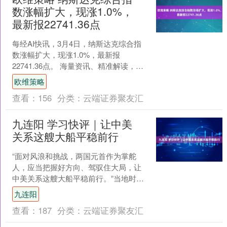
数涨幅扩大，现涨1.0%，
最新报22741.36点
每经AI快讯，3月4日，纳斯达克综合指
数涨幅扩大，现涨1.0%，最新报
22741.36点。 海量资讯、精准解读，尽
在新浪财经APP....
欧维策略
查看：
156
分类：
云端证券聚友汇
九连阳 学习快评｜让中美
关系这艘大船平稳前行
“面对风浪和挑战，两国元首作为掌舵
人，应当把握好方向、驾驭住大局，让
中美关系这艘大船平稳前行。”当地时间
10月30日，国家主席习近平在釜山同美
九连阳
国总统特朗普举行会....
查看：
187
分类：
云端证券聚友汇