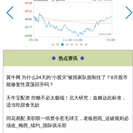
热点资讯
翼牛网 为什么24天的“小股灾”被国家队扼制住了？8月股市
能修复性震荡回升吗？
天牛宝配资 控糖不必太极端！北大研究：血糖达此标准，
适当吃甜食无妨
同花易配 美职联一纸禁令惹毛球王，老板怒吼_这破规则必
须改_梅西_续约_国际俱乐部