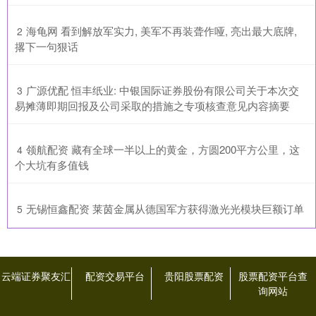
​海龟网 看到解放军实力, 美军不再装聋作哑, 亮出最大底牌,
2
撂下一句狠话
​广源优配 恒丰纸业: 中银国际证券股份有限公司关于本次交
3
易摊薄即期回报及公司采取的措施之专项核查意见内容摘要
​领航配资 藏有全球一半以上的黄金，方圆200平方公里，这
4
个大坑有多值钱
​无锡恒鑫配资 莱茵金属从德国军方获得激光光模块巨额订单
5
云端证券聚友汇
配资交易平台
贵阳股票配资
股票配资平台查
询网站