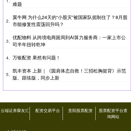
1、
难题
翼牛网 为什么24天的“小股灾”被国家队扼制住了？8月股
2、
市能修复性震荡回升吗？
优配物料 从跨境电商困局到AI算力服务商：一家上市公
3、
司半年扭转乾坤
万银配资 果然有问题！
4、
凯丰资本 上新｜《圆肩体态自救！三招松胸挺背》示范
5、
版、跟练版，同步上新
云端证券聚友汇
配资交易平台
贵阳股票配资
股票配资平台查
询网站