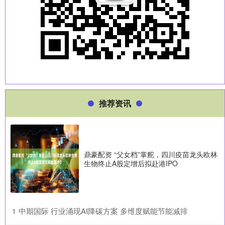
推荐资讯
鼎豪配资 “父女档”掌舵，四川疫苗龙头欧林
生物终止A股定增后拟赴港IPO
​中期国际 行业涌现AI降碳方案 多维度赋能节能减排
1