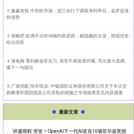
​鑫赢智投 中东欧市场：波兰央行下调基准利率后，兹罗提保
2
持涨势
​策略吧 欧洲不太吃动物内脏原因：被隐藏的太深，韩国历史
3
给出回答
​海龟网 看到解放军实力, 美军不再装聋作哑, 亮出最大底牌,
4
撂下一句狠话
​广源优配 恒丰纸业: 中银国际证券股份有限公司关于本次交
5
易摊薄即期回报及公司采取的措施之专项核查意见内容摘要
最新文章
祥盛期权 突发！OpenAI下一代AI攻克10项菲尔兹奖级