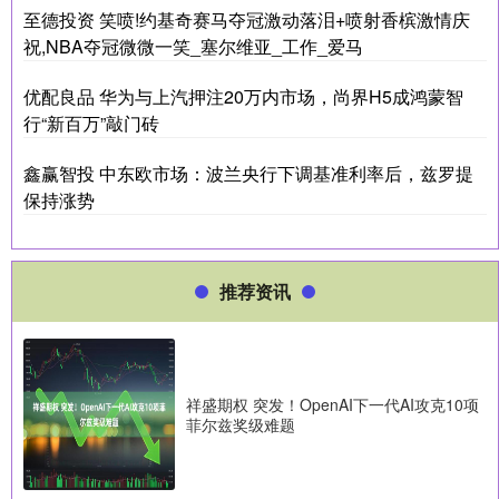
至德投资 笑喷!约基奇赛马夺冠激动落泪+喷射香槟激情庆
祝,NBA夺冠微微一笑_塞尔维亚_工作_爱马
优配良品 华为与上汽押注20万内市场，尚界H5成鸿蒙智
行“新百万”敲门砖
鑫赢智投 中东欧市场：波兰央行下调基准利率后，兹罗提
保持涨势
推荐资讯
祥盛期权 突发！OpenAI下一代AI攻克10项
菲尔兹奖级难题