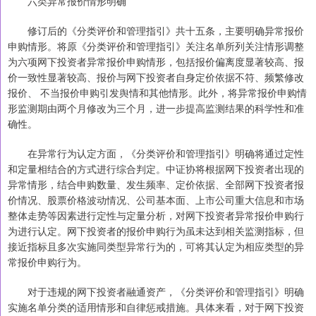
六类异常报价情形明确
修订后的《分类评价和管理指引》共十五条，主要明确异常报价
申购情形。将原《分类评价和管理指引》关注名单所列关注情形调整
为六项网下投资者异常报价申购情形，包括报价偏离度显著较高、报
价一致性显著较高、报价与网下投资者自身定价依据不符、频繁修改
报价、 不当报价申购引发舆情和其他情形。此外，将异常报价申购情
形监测期由两个月修改为三个月，进一步提高监测结果的科学性和准
确性。
在异常行为认定方面，《分类评价和管理指引》明确将通过定性
和定量相结合的方式进行综合判定。中证协将根据网下投资者出现的
异常情形，结合申购数量、发生频率、定价依据、全部网下投资者报
价情况、股票价格波动情况、公司基本面、上市公司重大信息和市场
整体走势等因素进行定性与定量分析，对网下投资者异常报价申购行
为进行认定。网下投资者的报价申购行为虽未达到相关监测指标，但
接近指标且多次实施同类型异常行为的，可将其认定为相应类型的异
常报价申购行为。
对于违规的网下投资者融通资产，《分类评价和管理指引》明确
实施名单分类的适用情形和自律惩戒措施。具体来看，对于网下投资