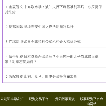
​鑫赢智投 中东欧市场：波兰央行下调基准利率后，兹罗提保
1
持涨势
​德邦国际 圣埃蒂安中国之夜活动顺利举行
2
​广瑞网 股多多全套指标公式机构介入指标公式
3
​博牛配资 日本选举杀出黑马？小泉纯一郎儿子恐成最后赢
4
家？对华态度如何？
​豪配投资 山姆、盒马、叮咚买菜等宣布加价
5
云端证券聚友汇
配资交易平台
贵阳股票配资
股票配资平台查
询网站