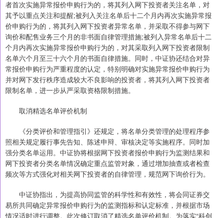
者首次实施异常报价申购行为的，将其列入网下投资者关注名单，对
其予以重点关注和提醒;被列入关注名单后十二个月内再次实施异常报
价申购行为的，将其列入网下投资者异常名单，并采取不得参与网下
询价和配售业务三个月的非书面自律管理措施;被列入异常名单后十二
个月内再次实施异常报价申购行为的，对其采取列入网下投资者限制
名单六个月至三十六个月的书面自律措施。同时，中证协还结合对异
常报价申购行为严重程度的认定，特别明确对实施异常报价申购行为
并对网下发行秩序造成较大不良影响的投资者，将其列入网下投资者
限制名单，进一步从严采取资格限制措施。
取消精选名单评价机制
《分类评价和管理指引》还规定，将名单分类管理的处理程序参
照相关规定履行事先告知、陈述申辩、审核决定等实施程序。同时加
强分类名单运用。中证协将根据网下投资者报价申购行为监测结果和
网下投资者分类名单情况确定重点监管对象，通过增加抽查或者检查
频次等方式强化对相关网下投资者的自律管理，规范网下询价行为。
中证协指出，为提高协同监管的科学性和有效性，将会同证券交
易所共同确定异常报价申购行为的监测指标和认定标准，并根据市场
情况适时进行调整。此次修订取消了精选名单评价机制。为落实“科创