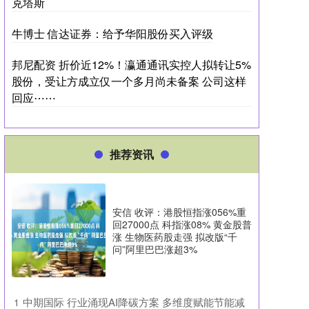
克塔斯
牛博士 信达证券：给予华阳股份买入评级
邦尼配资 折价近12%！瀛通通讯实控人拟转让5%
股份，受让方成立仅一个多月尚未备案 公司这样
回应⋯⋯
推荐资讯
安信 收评：港股恒指涨056%重
回27000点 科指涨08% 黄金股普
涨 生物医药股走强 拟改版“千
问”阿里巴巴涨超3%
​中期国际 行业涌现AI降碳方案 多维度赋能节能减
1