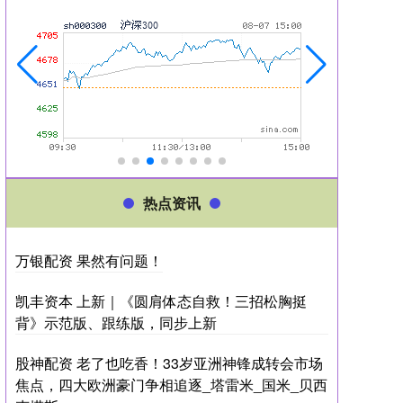
热点资讯
万银配资 果然有问题！
凯丰资本 上新｜《圆肩体态自救！三招松胸挺
背》示范版、跟练版，同步上新
股神配资 老了也吃香！33岁亚洲神锋成转会市场
焦点，四大欧洲豪门争相追逐_塔雷米_国米_贝西