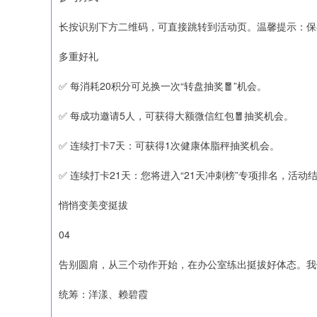
长按识别下方二维码，可直接跳转到活动页。温馨提示：保
多重好礼
✅ 每消耗20积分可兑换一次“转盘抽奖🧧”机会。
✅ 每成功邀请5人，可获得大额微信红包🧧抽奖机会。
✅ 连续打卡7天：可获得1次健康体脂秤抽奖机会。
✅ 连续打卡21天：您将进入“21天冲刺榜”专项排名，活
悄悄变美变挺拔
04
告别圆肩，从三个动作开始，在办公室练出挺拔好体态。我
统筹：洋漾、赖碧霞