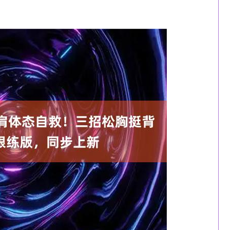
深证成指
14311.01
沪深300
200.89
1.42%