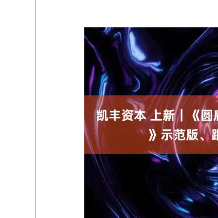
上证指数
3940.04
%
39.68
1.02%