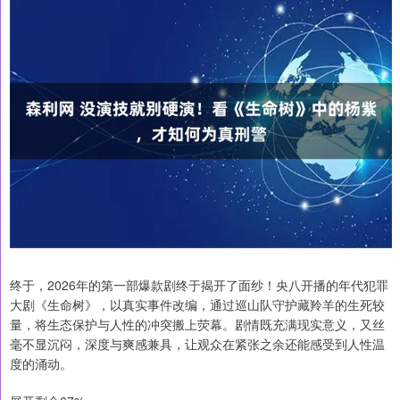
终于，2026年的第一部爆款剧终于揭开了面纱！央八开播的年代犯罪
大剧《生命树》，以真实事件改编，通过巡山队守护藏羚羊的生死较
量，将生态保护与人性的冲突搬上荧幕。剧情既充满现实意义，又丝
毫不显沉闷，深度与爽感兼具，让观众在紧张之余还能感受到人性温
度的涌动。