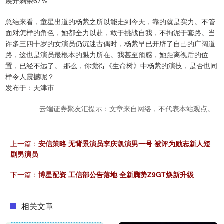
展开剩余67%
总结来看，童星出道的杨紫之所以能走到今天，靠的就是实力。不管
面对怎样的角色，她都全力以赴，敢于挑战自我，不拘泥于套路。当
许多三四十岁的女演员仍沉迷古偶时，杨紫早已开辟了自己的广阔道
路，这也是演员最根本的魅力所在。我甚至预感，她距离视后的位
置，已经不远了。 那么，你觉得《生命树》中杨紫的演技，是否也同
样令人震撼呢？
发布于：天津市
云端证券聚友汇提示：文章来自网络，不代表本站观点。
上一篇：
安信策略 无背景演员李庆凯演男一号 被评为励志新人短
剧男演员
下一篇：
博星配资 工信部公告落地 全新腾势Z9GT焕新升级
相关文章