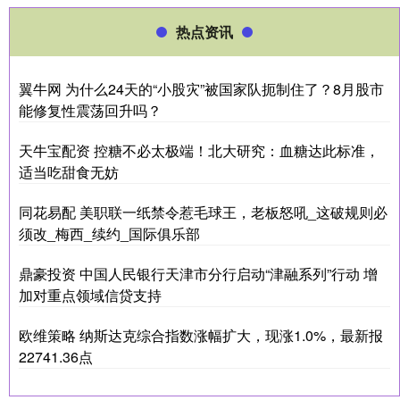
热点资讯
翼牛网 为什么24天的“小股灾”被国家队扼制住了？8月股市
能修复性震荡回升吗？
天牛宝配资 控糖不必太极端！北大研究：血糖达此标准，
适当吃甜食无妨
同花易配 美职联一纸禁令惹毛球王，老板怒吼_这破规则必
须改_梅西_续约_国际俱乐部
鼎豪投资 中国人民银行天津市分行启动“津融系列”行动 增
加对重点领域信贷支持
欧维策略 纳斯达克综合指数涨幅扩大，现涨1.0%，最新报
22741.36点