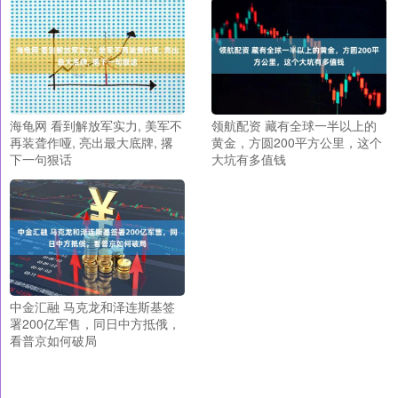
海龟网 看到解放军实力, 美军不
领航配资 藏有全球一半以上的
再装聋作哑, 亮出最大底牌, 撂
黄金，方圆200平方公里，这个
下一句狠话
大坑有多值钱
中金汇融 马克龙和泽连斯基签
署200亿军售，同日中方抵俄，
看普京如何破局